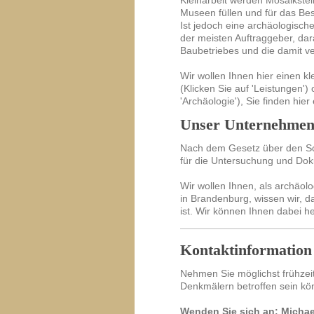
Kleinarbeit werden Mosaikste
Museen füllen und für das Be
Ist jedoch eine archäologisc
der meisten Auftraggeber, da
Baubetriebes und die damit v
Wir wollen Ihnen hier einen k
(Klicken Sie auf 'Leistungen')
'Archäologie'), Sie finden hie
Unser Unternehmens
Nach dem Gesetz über den Sc
für die Untersuchung und Dok
Wir wollen Ihnen, als archäol
in Brandenburg, wissen wir, d
ist. Wir können Ihnen dabei 
Kontaktinformation
Nehmen Sie möglichst frühzeit
Denkmälern betroffen sein kö
Wenden Sie sich an: Micha