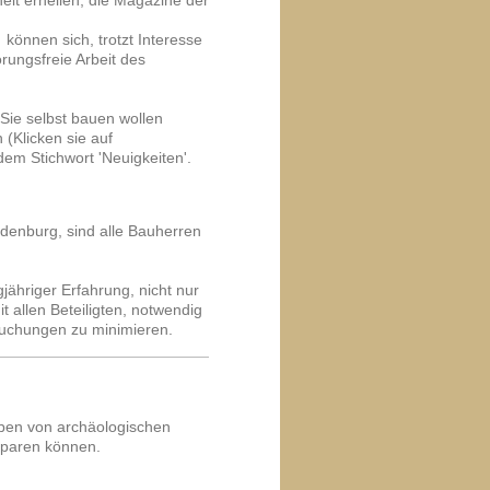
it erhellen, die Magazine der
können sich, trotzt Interesse
ungsfreie Arbeit des
Sie selbst bauen wollen
 (Klicken sie auf
 dem Stichwort 'Neuigkeiten'.
enburg, sind alle Bauherren
ähriger Erfahrung, nicht nur
 allen Beteiligten, notwendig
suchungen zu minimieren.
aben von archäologischen
sparen können.