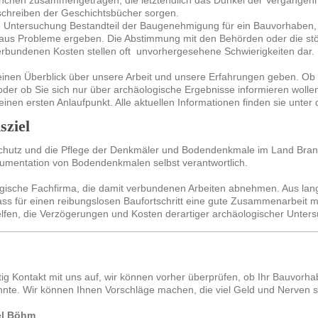
inchen zusammengetragen, die letztendlich das Dunkel der Vergangenhe
schreiben der Geschichtsbücher sorgen.
he Untersuchung Bestandteil der Baugenehmigung für ein Bauvorhaben, 
raus Probleme ergeben. Die Abstimmung mit den Behörden oder die stör
erbundenen Kosten stellen oft unvorhergesehene Schwierigkeiten dar.
leinen Überblick über unsere Arbeit und unsere Erfahrungen geben. Ob 
 oder ob Sie sich nur über archäologische Ergebnisse informieren wollen
r einen ersten Anlaufpunkt. Alle aktuellen Informationen finden sie unter
ziel
hutz und die Pflege der Denkmäler und Bodendenkmale im Land Brand
umentation von Bodendenkmalen selbst verantwortlich.
ogische Fachfirma, die damit verbundenen Arbeiten abnehmen. Aus langj
ass für einen reibungslosen Baufortschritt eine gute Zusammenarbeit mit
helfen, die Verzögerungen und Kosten derartiger archäologischer Unter
ig Kontakt mit uns auf, wir können vorher überprüfen, ob Ihr Bauvorh
nnte. Wir können Ihnen Vorschläge machen, die viel Geld und Nerven 
el Böhm