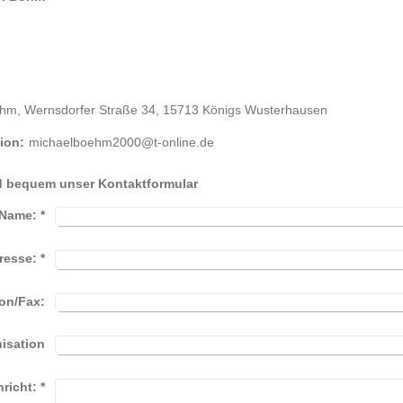
öhm, Wernsdorfer Straße 34, 15713 Königs Wusterhausen
tion:
michaelboehm2000@t-online.de
d bequem unser Kontaktformular
Name:
*
resse:
*
fon/Fax:
isation
richt:
*